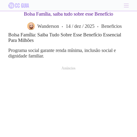
S
k
Bolsa Família, saiba tudo sobre esse Benefício
i
p
Wanderson
14 / dez / 2025
Beneficios
t
o
Bolsa Família: Saiba Tudo Sobre Esse Benefício Essencial
c
Para Milhões
o
n
Programa social garante renda mínima, inclusão social e
t
dignidade familiar.
e
n
Anúncios
t