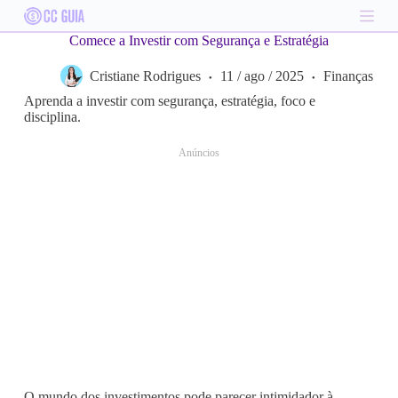
S
k
Comece a Investir com Segurança e Estratégia
i
p
Cristiane Rodrigues
11 / ago / 2025
Finanças
t
o
Aprenda a investir com segurança, estratégia, foco e
c
disciplina.
o
n
Anúncios
t
e
n
t
O mundo dos investimentos pode parecer intimidador à