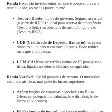
Renda Fixa:
são investimentos em que é possível prever a
rentabilidade, ao menos parcialmente.
Tesouro Direto:
títulos do governo. Seguro, acessível
(a partir de R$ 30) e ideal para reserva de emergência
(Tesouro Selic) ou objetivos de médio/longo prazo
(Tesouro IPCA).
CDB (Certificado de Depósito Bancário):
empresta
dinheiro a um banco em troca de juros. Pode render
mais que a poupança.
LCI/LCA:
letras de crédito isentas de IR para pessoa
física, ligadas ao setor imobiliário ou agrícola.
Renda Variável:
não há garantias de retorno. O investidor
assume mais risco, mas pode ter lucros superiores.
Ações:
frações de empresas negociadas na Bolsa.
Oferecem potencial de valorização e distribuição de
lucros (dividendos).
ETFs (fundos de índice):
fundos que replicam índices