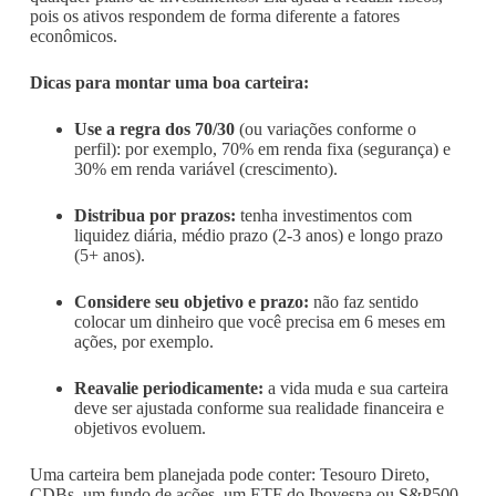
pois os ativos respondem de forma diferente a fatores
econômicos.
Dicas para montar uma boa carteira:
Use a regra dos 70/30
(ou variações conforme o
perfil): por exemplo, 70% em renda fixa (segurança) e
30% em renda variável (crescimento).
Distribua por prazos:
tenha investimentos com
liquidez diária, médio prazo (2-3 anos) e longo prazo
(5+ anos).
Considere seu objetivo e prazo:
não faz sentido
colocar um dinheiro que você precisa em 6 meses em
ações, por exemplo.
Reavalie periodicamente:
a vida muda e sua carteira
deve ser ajustada conforme sua realidade financeira e
objetivos evoluem.
Uma carteira bem planejada pode conter: Tesouro Direto,
CDBs, um fundo de ações, um ETF do Ibovespa ou S&P500,