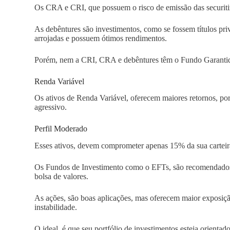
Os CRA e CRI, que possuem o risco de emissão das securit
As debêntures são investimentos, como se fossem títulos pri
arrojadas e possuem ótimos rendimentos.
Porém, nem a CRI, CRA e debêntures têm o Fundo Garantid
Renda Variável
Os ativos de Renda Variável, oferecem maiores retornos, p
agressivo.
Perfil Moderado
Esses ativos, devem comprometer apenas 15% da sua carteira
Os Fundos de Investimento como o EFTs, são recomendados p
bolsa de valores.
As ações, são boas aplicações, mas oferecem maior exposiç
instabilidade.
O ideal, é que seu portfólio de investimentos esteja orienta