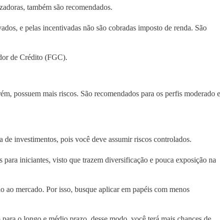
izadoras, também são recomendados.
vados, e pelas incentivadas não são cobradas imposto de renda. São
or de Crédito (FGC).
orém, possuem mais riscos. São recomendados para os perfis moderado 
 de investimentos, pois você deve assumir riscos controlados.
ara iniciantes, visto que trazem diversificação e pouca exposição na
ão ao mercado. Por isso, busque aplicar em papéis com menos
do para o longo e médio prazo, desse modo, você terá mais chances de