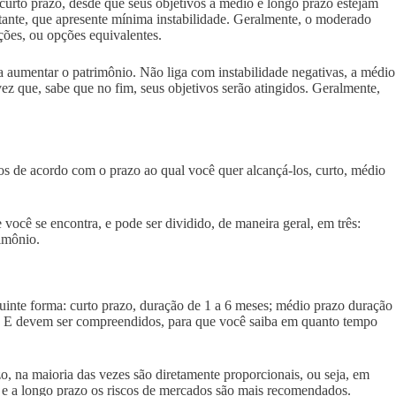
curto prazo, desde que seus objetivos a médio e longo prazo estejam
tante, que apresente mínima instabilidade. Geralmente, o moderado
ações, ou opções equivalentes.
a aumentar o patrimônio. Não liga com instabilidade negativas, a médio
vez que, sabe que no fim, seus objetivos serão atingidos. Geralmente,
-los de acordo com o prazo ao qual você quer alcançá-los, curto, médio
você se encontra, e pode ser dividido, de maneira geral, em três:
rimônio.
uinte forma: curto prazo, duração de 1 a 6 meses; médio prazo duração
te. E devem ser compreendidos, para que você saiba em quanto tempo
o, na maioria das vezes são diretamente proporcionais, ou seja, em
 e a longo prazo os riscos de mercados são mais recomendados.