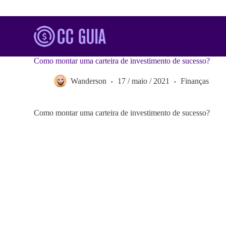
S
k
i
p
t
o
Como montar uma carteira de investimento de sucesso?
c
o
Wanderson
17 / maio / 2021
Finanças
n
t
e
n
Como montar uma carteira de investimento de sucesso?
t