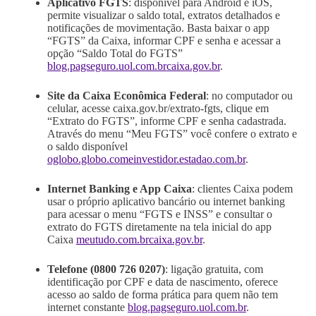
Aplicativo FGTS
: disponível para Android e iOS,
permite visualizar o saldo total, extratos detalhados e
notificações de movimentação. Basta baixar o app
“FGTS” da Caixa, informar CPF e senha e acessar a
opção “Saldo Total do FGTS”
blog.pagseguro.uol.com.br
caixa.gov.br
.
Site da Caixa Econômica Federal
: no computador ou
celular, acesse caixa.gov.br/extrato-fgts, clique em
“Extrato do FGTS”, informe CPF e senha cadastrada.
Através do menu “Meu FGTS” você confere o extrato e
o saldo disponível
oglobo.globo.com
einvestidor.estadao.com.br
.
Internet Banking e App Caixa
: clientes Caixa podem
usar o próprio aplicativo bancário ou internet banking
para acessar o menu “FGTS e INSS” e consultar o
extrato do FGTS diretamente na tela inicial do app
Caixa
meutudo.com.br
caixa.gov.br
.
Telefone (0800 726 0207)
: ligação gratuita, com
identificação por CPF e data de nascimento, oferece
acesso ao saldo de forma prática para quem não tem
internet constante
blog.pagseguro.uol.com.br
.