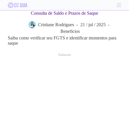
S
k
Consulta de Saldo e Prazos de Saque
i
p
Cristiane Rodrigues
21 / jul / 2025
t
o
Beneficios
c
Saiba como verificar seu FGTS e identificar momentos para
o
saque
n
t
Anúncios
e
n
t