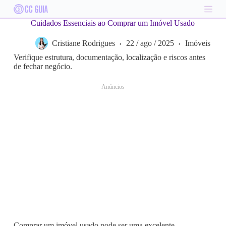
S
k
Cuidados Essenciais ao Comprar um Imóvel Usado
i
p
Cristiane Rodrigues
22 / ago / 2025
Imóveis
t
o
Verifique estrutura, documentação, localização e riscos antes
c
de fechar negócio.
o
n
Anúncios
t
e
n
t
Comprar um imóvel usado pode ser uma excelente