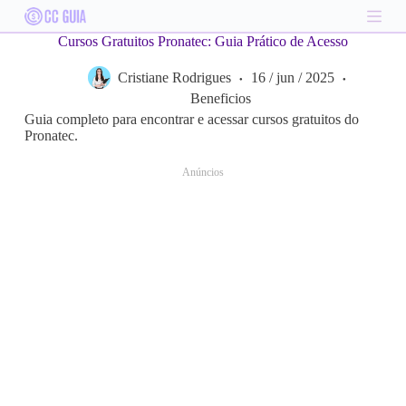
S
k
Cursos Gratuitos Pronatec: Guia Prático de Acesso
i
p
Cristiane Rodrigues
16 / jun / 2025
t
o
Beneficios
c
Guia completo para encontrar e acessar cursos gratuitos do
o
Pronatec.
n
t
Anúncios
e
n
t