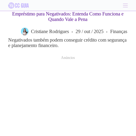
S
k
Empréstimo para Negativados: Entenda Como Funciona e
i
Quando Vale a Pena
p
t
Cristiane Rodrigues
29 / out / 2025
Finanças
o
c
Negativados também podem conseguir crédito com segurança
o
e planejamento financeiro.
n
t
Anúncios
e
n
t