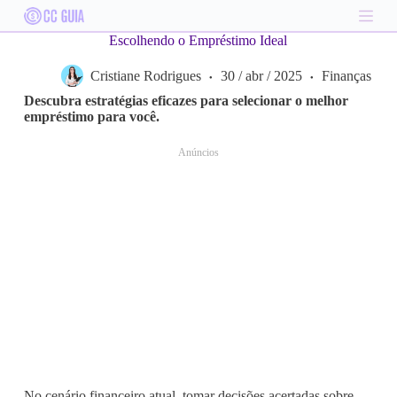
S
k
Escolhendo o Empréstimo Ideal
i
p
Cristiane Rodrigues
30 / abr / 2025
Finanças
t
o
Descubra estratégias eficazes para selecionar o melhor
c
empréstimo para você.
o
n
Anúncios
t
e
n
t
No cenário financeiro atual, tomar decisões acertadas sobre