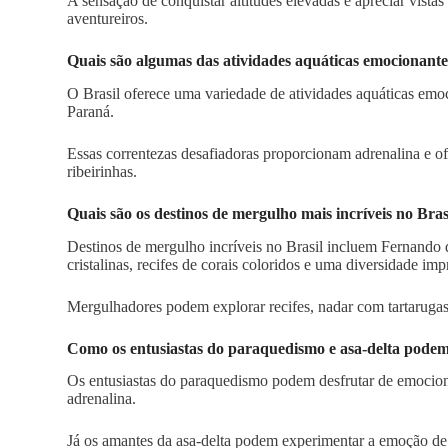
A sensação de conquistar altitudes elevadas e apreciar vis
aventureiros.
Quais são algumas das atividades aquáticas emocionantes
O Brasil oferece uma variedade de atividades aquáticas emo
Paraná.
Essas correntezas desafiadoras proporcionam adrenalina e of
ribeirinhas.
Quais são os destinos de mergulho mais incríveis no Bras
Destinos de mergulho incríveis no Brasil incluem Fernando 
cristalinas, recifes de corais coloridos e uma diversidade im
Mergulhadores podem explorar recifes, nadar com tartarugas 
Como os entusiastas do paraquedismo e asa-delta podem
Os entusiastas do paraquedismo podem desfrutar de emocion
adrenalina.
Já os amantes da asa-delta podem experimentar a emoção de v