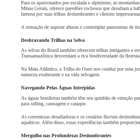
Para os apaixonados por escalada e alpinismo, as montanhas
Minas Gerais, oferece paredões rochosos que desafiam a hab
famosa por suas trilhas deslumbrantes e cânions impressiona
A sensação de superar alturas e contemplar panoramas de tir
Desbravando Trilhas na Selva
As selvas do Brasil também oferecem trilhas intrigantes e e
Transamazônica desvendam a rica biodiversidade da floresta 
Na Mata Atlântica, a Trilha do Ouro nos conduz por uma jor
natureza exuberante e na vida selvagem.
Navegando Pelas Águas Intrépidas
As águas brasileiras também têm seu quinhão de emoção para
para rafting, canoagem e caiaque.
As correntezas desafiadoras e os cenários fluviais deslumbr
aquáticos. Além disso, essas experiências também proporcion
Mergulho nas Profundezas Deslumbrantes