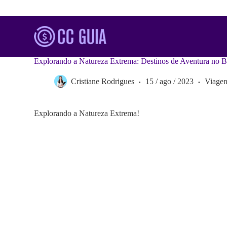
S
k
i
p
t
o
Explorando a Natureza Extrema: Destinos de Aventura no Br
c
o
Cristiane Rodrigues
15 / ago / 2023
Viagen
n
t
e
n
Explorando a Natureza Extrema!
t