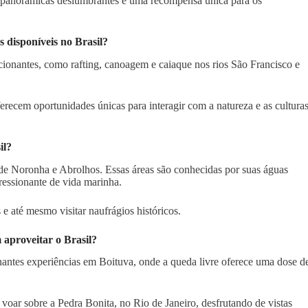
tas panorâmicas deslumbrantes é uma recompensa única para os
 disponíveis no Brasil?
cionantes, como rafting, canoagem e caiaque nos rios São Francisco e
erecem oportunidades únicas para interagir com a natureza e as cultura
il?
de Noronha e Abrolhos. Essas áreas são conhecidas por suas águas
pressionante de vida marinha.
e até mesmo visitar naufrágios históricos.
 aproveitar o Brasil?
antes experiências em Boituva, onde a queda livre oferece uma dose d
oar sobre a Pedra Bonita, no Rio de Janeiro, desfrutando de vistas