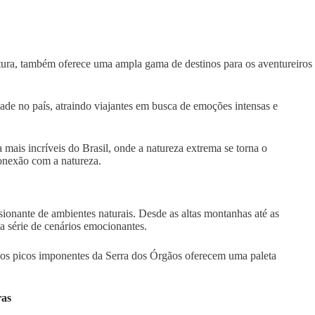
ltura, também oferece uma ampla gama de destinos para os aventureiros
de no país, atraindo viajantes em busca de emoções intensas e
 mais incríveis do Brasil, onde a natureza extrema se torna o
onexão com a natureza.
ionante de ambientes naturais. Desde as altas montanhas até as
a série de cenários emocionantes.
e os picos imponentes da Serra dos Órgãos oferecem uma paleta
ras