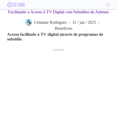
S
k
Facilitando o Acesso à TV Digital com Subsídios de Antenas
i
p
Cristiane Rodrigues
31 / jan / 2025
t
o
Beneficios
c
Acesso facilitado à TV digital através de programas de
o
subsídio.
n
t
Anúncios
e
n
t