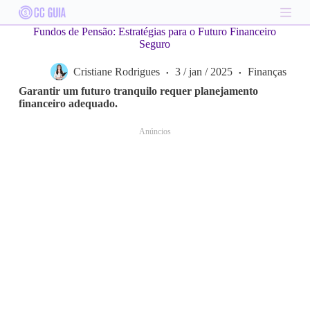
S
k
Fundos de Pensão: Estratégias para o Futuro Financeiro
i
Seguro
p
t
Cristiane Rodrigues
3 / jan / 2025
Finanças
o
c
Garantir um futuro tranquilo requer planejamento
o
financeiro adequado.
n
t
Anúncios
e
n
t