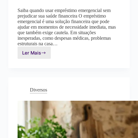
Saiba quando usar empréstimo emergencial sem
prejudicar sua saúde financeira O empréstimo
emergencial é uma solução financeira que pode
ajudar em momentos de necessidade imediata, mas
que também exige cautela. Em situações
inesperadas, como despesas médicas, problemas
estruturais na casa…
Ler Mais
Empréstimo
Emergencial:
Quando
Vale
a
Pena
Diversos
Usar
e
Quando
Evitar
ao
Máximo