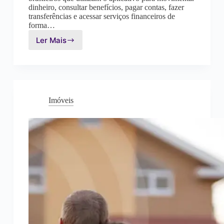
dinheiro, consultar benefícios, pagar contas, fazer
transferências e acessar serviços financeiros de
forma…
Ler Mais
Conquiste
Seu
Empréstimo
Caixa
Tem:
Guia
Imóveis
Completo