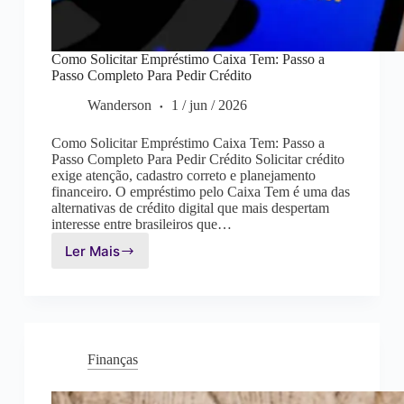
Como Solicitar Empréstimo Caixa Tem: Passo a
Passo Completo Para Pedir Crédito
Wanderson
1 / jun / 2026
Como Solicitar Empréstimo Caixa Tem: Passo a
Passo Completo Para Pedir Crédito Solicitar crédito
exige atenção, cadastro correto e planejamento
financeiro. O empréstimo pelo Caixa Tem é uma das
alternativas de crédito digital que mais despertam
interesse entre brasileiros que…
Ler Mais
Como
Solicitar
Empréstimo
Caixa
Tem:
Passo
Finanças
a
Passo
Completo