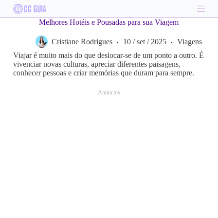
S
k
Melhores Hotéis e Pousadas para sua Viagem
i
p
Cristiane Rodrigues
10 / set / 2025
Viagens
t
o
Viajar é muito mais do que deslocar-se de um ponto a outro. É
c
vivenciar novas culturas, apreciar diferentes paisagens,
o
conhecer pessoas e criar memórias que duram para sempre.
n
t
Anúncios
e
n
t