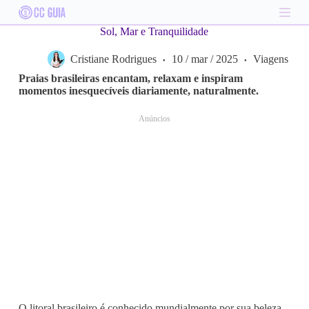
S
k
Sol, Mar e Tranquilidade
i
p
Cristiane Rodrigues
10 / mar / 2025
Viagens
t
o
Praias brasileiras encantam, relaxam e inspiram
c
momentos inesquecíveis diariamente, naturalmente.
o
n
Anúncios
t
e
n
t
O litoral brasileiro é conhecido mundialmente por sua beleza