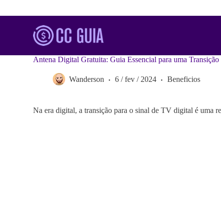
S
k
i
p
t
o
Antena Digital Gratuita: Guia Essencial para uma Transição 
c
o
Wanderson
6 / fev / 2024
Beneficios
n
t
e
n
Na era digital, a transição para o sinal de TV digital é uma
t