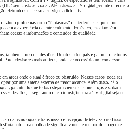
iva e agradável. Com a TV digital, os espectadores têm acesso a uma
ão (HD) sem custo adicional. Além disso, a TV digital permite uma maio
o eletrônicos e acesso a serviços adicionais.
 reduzindo problemas como “fantasmas” e interferências que eram
iquecem a experiência de entretenimento doméstico, mas também
tenham acesso a informações e conteúdos de qualidade.
ns, também apresenta desafios. Um dos principais é garantir que todos
. Para televisores mais antigos, pode ser necessário um conversor
 em áreas onde o sinal é fraco ou obstruído. Nesses casos, pode ser
u optar por uma antena externa de maior alcance. Além disso, há o
digital, garantindo que todos estejam cientes das mudanças e saibam
 esses desafios, assegurando que a transição para a TV digital seja o
ução da tecnologia de transmissão e recepção de televisão no Brasil.
s desfrutam de uma qualidade significativamente melhor de imagem e