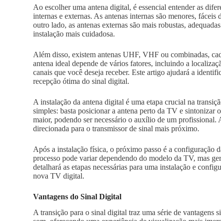
Ao escolher uma antena digital, é essencial entender as dife
internas e externas. As antenas internas são menores, fáceis de
outro lado, as antenas externas são mais robustas, adequada
instalação mais cuidadosa.
Além disso, existem antenas UHF, VHF ou combinadas, cada u
antena ideal depende de vários fatores, incluindo a localizaç
canais que você deseja receber. Este artigo ajudará a identi
recepção ótima do sinal digital.
A instalação da antena digital é uma etapa crucial na transiç
simples: basta posicionar a antena perto da TV e sintonizar 
maior, podendo ser necessário o auxílio de um profissional. A
direcionada para o transmissor de sinal mais próximo.
Após a instalação física, o próximo passo é a configuração d
processo pode variar dependendo do modelo da TV, mas gera
detalhará as etapas necessárias para uma instalação e conf
nova TV digital.
Vantagens do Sinal Digital
A transição para o sinal digital traz uma série de vantagens 