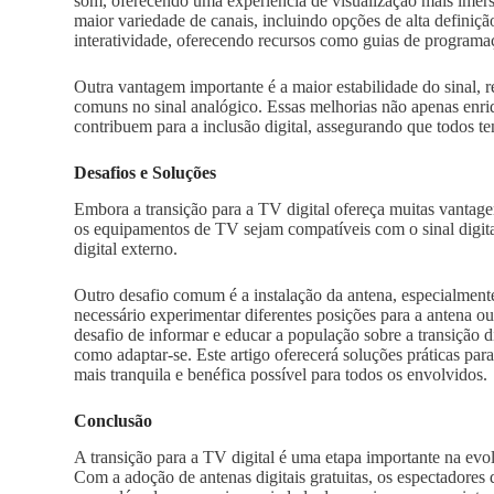
som, oferecendo uma experiência de visualização mais imers
maior variedade de canais, incluindo opções de alta definiç
interatividade, oferecendo recursos como guias de programaçã
Outra vantagem importante é a maior estabilidade do sinal,
comuns no sinal analógico. Essas melhorias não apenas enr
contribuem para a inclusão digital, assegurando que todos 
Desafios e Soluções
Embora a transição para a TV digital ofereça muitas vantage
os equipamentos de TV sejam compatíveis com o sinal digital
digital externo.
Outro desafio comum é a instalação da antena, especialmente
necessário experimentar diferentes posições para a antena o
desafio de informar e educar a população sobre a transição 
como adaptar-se. Este artigo oferecerá soluções práticas para
mais tranquila e benéfica possível para todos os envolvidos.
Conclusão
A transição para a TV digital é uma etapa importante na evol
Com a adoção de antenas digitais gratuitas, os espectadore