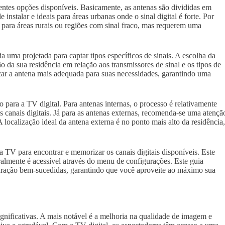
rentes opções disponíveis. Basicamente, as antenas são divididas em
 instalar e ideais para áreas urbanas onde o sinal digital é forte. Por
s para áreas rurais ou regiões com sinal fraco, mas requerem uma
ma projetada para captar tipos específicos de sinais. A escolha da
ão da sua residência em relação aos transmissores de sinal e os tipos de
ficar a antena mais adequada para suas necessidades, garantindo uma
ão para a TV digital. Para antenas internas, o processo é relativamente
os canais digitais. Já para as antenas externas, recomenda-se uma atençã
 localização ideal da antena externa é no ponto mais alto da residência
a TV para encontrar e memorizar os canais digitais disponíveis. Este
lmente é acessível através do menu de configurações. Este guia
iguração bem-sucedidas, garantindo que você aproveite ao máximo sua
significativas. A mais notável é a melhoria na qualidade de imagem e