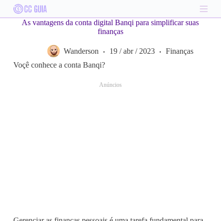
S
k
As vantagens da conta digital Banqi para simplificar suas
i
finanças
p
t
Wanderson
19 / abr / 2023
Finanças
o
c
Voçê conhece a conta Banqi?
o
n
Anúncios
t
e
n
t
Gerenciar as finanças pessoais é uma tarefa fundamental para