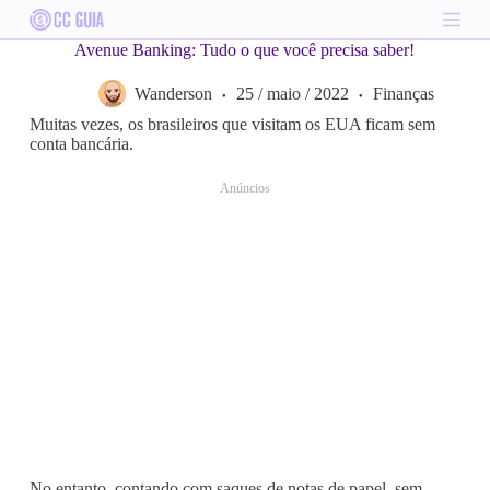
S
k
Avenue Banking: Tudo o que você precisa saber!
i
p
Wanderson
25 / maio / 2022
Finanças
t
o
Muitas vezes, os brasileiros que visitam os EUA ficam sem
c
conta bancária.
o
n
Anúncios
t
e
n
t
No entanto, contando com saques de notas de papel, sem