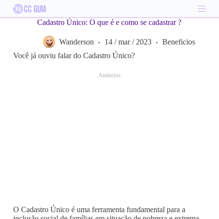
S
k
Cadastro Único: O que é e como se cadastrar ?
i
p
Wanderson
14 / mar / 2023
Beneficios
t
o
Você já ouviu falar do Cadastro Único?
c
o
Anúncios
n
t
e
n
t
O Cadastro Único é uma ferramenta fundamental para a
inclusão social de famílias em situação de pobreza e extrema