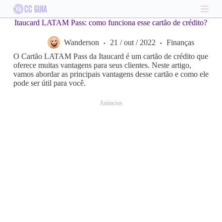
S
k
Itaucard LATAM Pass: como funciona esse cartão de crédito?
i
p
Wanderson
21 / out / 2022
Finanças
t
o
O Cartão LATAM Pass da Itaucard é um cartão de crédito que
c
oferece muitas vantagens para seus clientes. Neste artigo,
o
vamos abordar as principais vantagens desse cartão e como ele
n
pode ser útil para você.
t
e
Anúncios
n
t