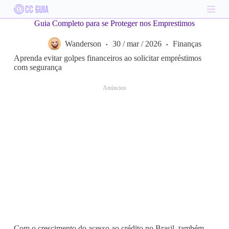
S
k
Guia Completo para se Proteger nos Emprestimos
i
p
Wanderson
30 / mar / 2026
Finanças
t
o
Aprenda evitar golpes financeiros ao solicitar empréstimos
c
com segurança
o
n
Anúncios
t
e
n
t
Com o crescimento do acesso ao crédito no Brasil, também