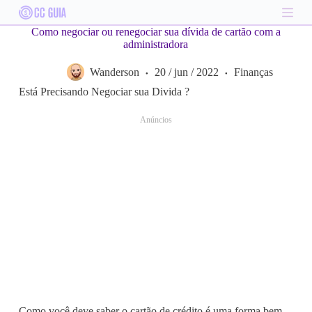
S
k
Como negociar ou renegociar sua dívida de cartão com a
i
administradora
p
t
Wanderson
20 / jun / 2022
Finanças
o
c
Está Precisando Negociar sua Divida ?
o
n
Anúncios
t
e
n
t
Como você deve saber o cartão de crédito é uma forma bem