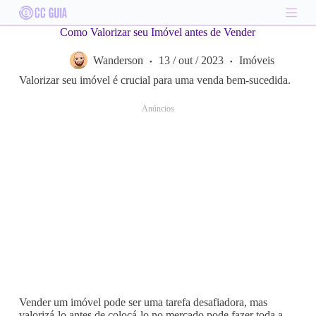
S
k
Como Valorizar seu Imóvel antes de Vender
i
p
Wanderson
13 / out / 2023
Imóveis
t
o
Valorizar seu imóvel é crucial para uma venda bem-sucedida.
c
o
Anúncios
n
t
e
n
t
Vender um imóvel pode ser uma tarefa desafiadora, mas
valorizá-lo antes de colocá-lo no mercado pode fazer toda a