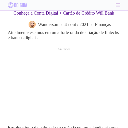
S
k
Conheça a Conta Digital + Cartão de Crédito Will Bank
i
p
Wanderson
4 / out / 2021
Finanças
t
o
Atualmente estamos em uma forte onda de criação de fintechs
c
e bancos digitais.
o
n
Anúncios
t
e
n
t
Resolver tudo da palma de sua mão já era uma tendência que