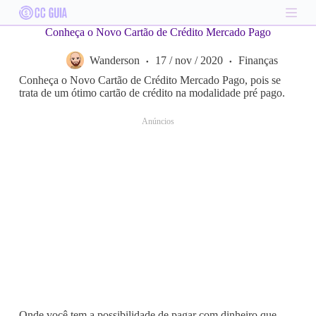
S
k
Conheça o Novo Cartão de Crédito Mercado Pago
i
p
Wanderson
17 / nov / 2020
Finanças
t
o
Conheça o Novo Cartão de Crédito Mercado Pago, pois se
c
trata de um ótimo cartão de crédito na modalidade pré pago.
o
n
Anúncios
t
e
n
t
Onde você tem a possibilidade de pagar com dinheiro que