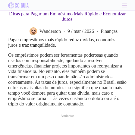
S
k
Dicas para Pagar um Empréstimo Mais Rápido e Economizar
i
Juros
p
t
Wanderson
9 / mar / 2026
Finanças
o
c
Pagar empréstimos mais rápido reduz dívidas, economiza
o
juros e traz tranquilidade.
n
t
Os empréstimos podem ser ferramentas poderosas quando
e
usados com responsabilidade, ajudando a resolver
n
emergências, financiar projetos importantes ou reorganizar a
t
vida financeira. No entanto, eles também podem se
transformar em um peso quando não são administrados
corretamente. As taxas de juros, especialmente no Brasil, estão
entre as mais altas do mundo. Isso significa que quanto mais
tempo você demora para quitar uma dívida, mais caro o
empréstimo se torna — às vezes custando o dobro ou até o
triplo do valor originalmente contratado.
Anúncios