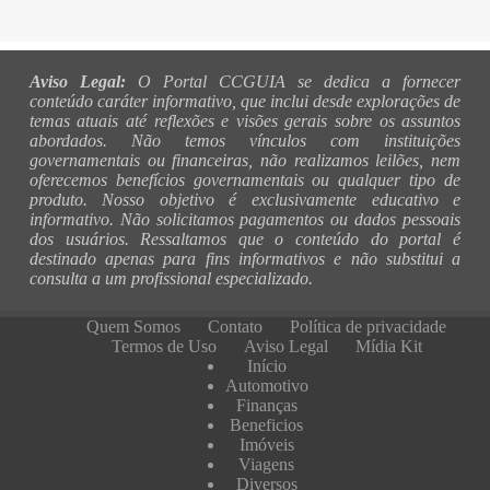
Aviso Legal:
O Portal CCGUIA se dedica a fornecer
conteúdo caráter informativo, que inclui desde explorações de
temas atuais até reflexões e visões gerais sobre os assuntos
abordados. Não temos vínculos com instituições
governamentais ou financeiras, não realizamos leilões, nem
oferecemos benefícios governamentais ou qualquer tipo de
produto. Nosso objetivo é exclusivamente educativo e
informativo. Não solicitamos pagamentos ou dados pessoais
dos usuários. Ressaltamos que o conteúdo do portal é
destinado apenas para fins informativos e não substitui a
consulta a um profissional especializado.
Quem Somos
Contato
Política de privacidade
Termos de Uso
Aviso Legal
Mídia Kit
Início
Automotivo
Finanças
Beneficios
Imóveis
Viagens
Diversos