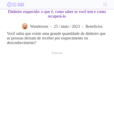
S
k
Dinheiro esquecido: o que é, como saber se você tem e como
i
recuperá-lo
p
t
Wanderson
25 / maio / 2023
Beneficios
o
c
Você sabia que existe uma grande quantidade de dinheiro que
o
as pessoas deixam de receber por esquecimento ou
n
desconhecimento?
t
e
Anúncios
n
t