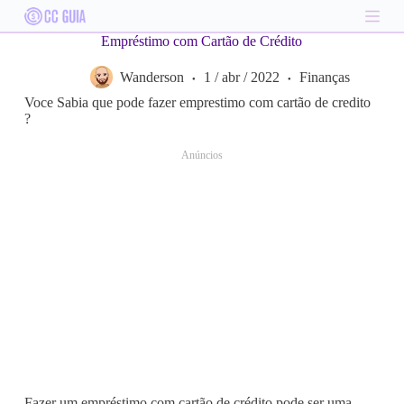
S
k
Empréstimo com Cartão de Crédito
i
p
Wanderson
1 / abr / 2022
Finanças
t
o
Voce Sabia que pode fazer emprestimo com cartão de credito
c
?
o
n
Anúncios
t
e
n
t
Fazer um empréstimo com cartão de crédito pode ser uma