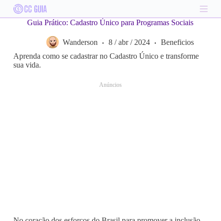
S
k
Guia Prático: Cadastro Único para Programas Sociais
i
p
Wanderson
8 / abr / 2024
Beneficios
t
o
Aprenda como se cadastrar no Cadastro Único e transforme
c
sua vida.
o
n
Anúncios
t
e
n
t
No coração dos esforços do Brasil para promover a inclusão