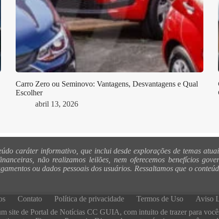
Carro Zero ou Seminovo: Vantagens, Desvantagens e Qual
Escolher
abril 13, 2026
 caráter informativo, que inclui desde explorações de temas atuais 
inanceiras, não realizamos leilões, nem oferecemos benefícios gove
agamentos ou dados pessoais dos usuários. Ressaltamos que o conteúdo
os
Contato
Política de privacidade
Termos de Uso
Aviso 
 site de Portal de Notícias CC GUIA, com intuito de trazer para você