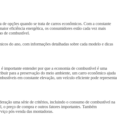
a de opções quando se trata de carros econômicos. Com a constante
aior eficiência energética, os consumidores estão cada vez mais
mo de combustível.
ômicos do ano, com informações detalhadas sobre cada modelo e dicas
, é importante entender por que a economia de combustível é uma
tribuir para a preservação do meio ambiente, um carro econômico ajuda
bustíveis em constante elevação, um veículo eficiente pode representa
deração uma série de critérios, incluindo o consumo de combustível na
el, o preço de compra e outros fatores importantes. Também
erviço pós-venda das montadoras.