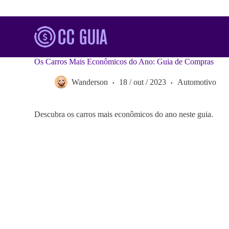
S
k
i
p
t
o
Os Carros Mais Econômicos do Ano: Guia de Compras
c
o
Wanderson
18 / out / 2023
Automotivo
n
t
e
n
Descubra os carros mais econômicos do ano neste guia.
t