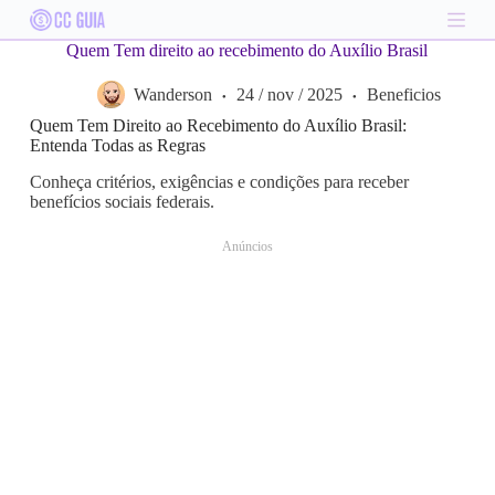
S
k
Quem Tem direito ao recebimento do Auxílio Brasil
i
p
Wanderson
24 / nov / 2025
Beneficios
t
o
Quem Tem Direito ao Recebimento do Auxílio Brasil:
c
Entenda Todas as Regras
o
n
Conheça critérios, exigências e condições para receber
t
benefícios sociais federais.
e
n
Anúncios
t