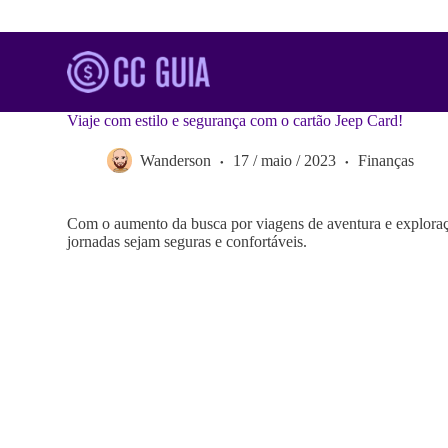
S
k
i
p
t
o
Viaje com estilo e segurança com o cartão Jeep Card!
c
o
Wanderson
17 / maio / 2023
Finanças
n
t
e
n
Com o aumento da busca por viagens de aventura e exploraçã
t
jornadas sejam seguras e confortáveis.