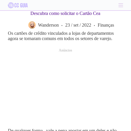
S
k
Descubra como solicitar o Cartão Cea
i
p
Wanderson
23 / set / 2022
Finanças
t
o
Os cartões de crédito vinculados a lojas de departamentos
c
agora se tornaram comuns em todos os setores de varejo.
o
n
Anúncios
t
e
n
t
De qualquer forma, vale a pena apostar em um deles e não